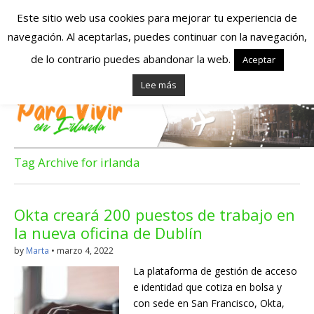
Este sitio web usa cookies para mejorar tu experiencia de
navegación. Al aceptarlas, puedes continuar con la navegación,
Españoles en
de lo contrario puedes abandonar la web.
Aceptar
Lee más
Irlanda – Vivir en
Irlanda – Trabajo
en Irlanda –
Tag Archive for irlanda
Alojamiento en
Okta creará 200 puestos de trabajo en
Irlanda
la nueva oficina de Dublín
by
Marta
•
marzo 4, 2022
Blog dedicado a los que viven, estudian y trabajan en
La plataforma de gestión de acceso
Irlanda!
e identidad que cotiza en bolsa y
con sede en San Francisco, Okta,