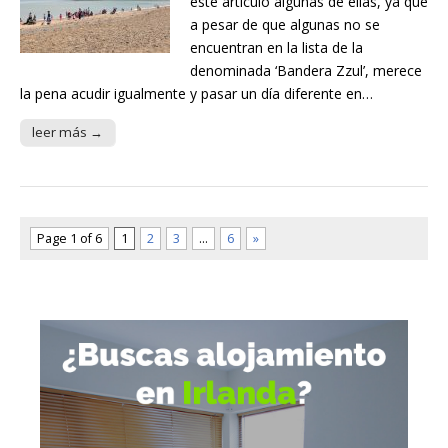
este artículo algunas de ellas, ya que
a pesar de que algunas no se
encuentran en la lista de la
denominada ‘Bandera Zzul’, merece
la pena acudir igualmente y pasar un día diferente en…
leer más →
Page 1 of 6
1
2
3
…
6
»