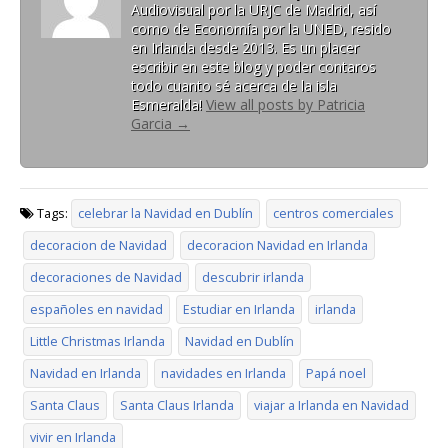
Audiovisual por la URJC de Madrid, así
como de Economía por la UNED, resido
en Irlanda desde 2013. Es un placer
escribir en este blog y poder contaros
todo cuanto sé acerca de la isla
Esmeralda!
View all posts by Patricia
Garcia
→
Tags:
celebrar la Navidad en Dublín
centros comerciales
decoracion de Navidad
decoracion Navidad en Irlanda
decoraciones de Navidad
descubrir irlanda
españoles en navidad
Estudiar en Irlanda
irlanda
Little Christmas Irlanda
Navidad en Dublín
Navidad en Irlanda
navidades en Irlanda
Papá noel
Santa Claus
Santa Claus Irlanda
viajar a Irlanda en Navidad
vivir en Irlanda