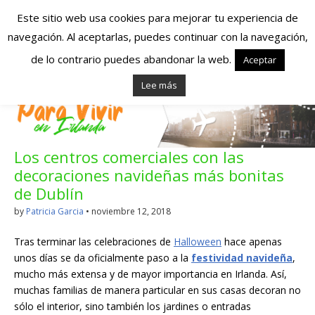
Este sitio web usa cookies para mejorar tu experiencia de
navegación. Al aceptarlas, puedes continuar con la navegación,
Españoles en
de lo contrario puedes abandonar la web.
Aceptar
Lee más
Irlanda – Vivir en
Irlanda – Trabajo
Los centros comerciales con las
en Irlanda –
decoraciones navideñas más bonitas
Alojamiento en
de Dublín
by
Patricia Garcia
•
noviembre 12, 2018
Irlanda
Tras terminar las celebraciones de
Halloween
hace apenas
unos días se da oficialmente paso a la
festividad navideña
,
Blog dedicado a los que viven, estudian y trabajan en
mucho más extensa y de mayor importancia en Irlanda. Así,
Irlanda!
muchas familias de manera particular en sus casas decoran no
sólo el interior, sino también los jardines o entradas