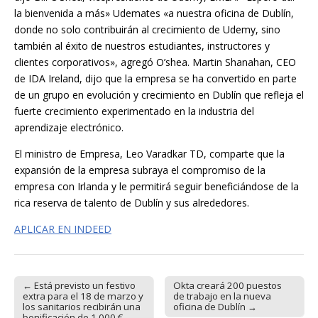
la bienvenida a más» Udemates «a nuestra oficina de Dublín,
donde no solo contribuirán al crecimiento de Udemy, sino
también al éxito de nuestros estudiantes, instructores y
clientes corporativos», agregó O’shea. Martin Shanahan, CEO
de IDA Ireland, dijo que la empresa se ha convertido en parte
de un grupo en evolución y crecimiento en Dublín que refleja el
fuerte crecimiento experimentado en la industria del
aprendizaje electrónico.
El ministro de Empresa, Leo Varadkar TD, comparte que la
expansión de la empresa subraya el compromiso de la
empresa con Irlanda y le permitirá seguir beneficiándose de la
rica reserva de talento de Dublín y sus alrededores.
APLICAR EN INDEED
← Está previsto un festivo
Okta creará 200 puestos
Post navigation
extra para el 18 de marzo y
de trabajo en la nueva
los sanitarios recibirán una
oficina de Dublín →
bonificación de 1.000 €