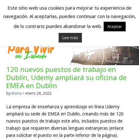
Este sitio web usa cookies para mejorar tu experiencia de
navegación. Al aceptarlas, puedes continuar con la navegación,
Españoles en
de lo contrario puedes abandonar la web.
Aceptar
Lee más
Irlanda – Vivir en
Irlanda – Trabajo
120 nuevos puestos de trabajo en
en Irlanda –
Dublín, Udemy ampliará su oficina de
Alojamiento en
EMEA en Dublín
by
Marta
•
enero 26, 2022
Irlanda
La empresa de enseñanza y aprendizaje en línea Udemy
ampliará su sede de EMEA en Dublín, creando más de 120
Blog dedicado a los que viven, estudian y trabajan en
nuevos puestos de trabajo este año, incluidos puestos de
Irlanda!
trabajo que requieren diversas lenguas extranjeras (enlace
para solicitar el puesto en la parte inferior de la página).