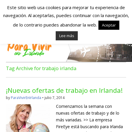
Este sitio web usa cookies para mejorar tu experiencia de
navegación. Al aceptarlas, puedes continuar con la navegación,
Españoles en
de lo contrario puedes abandonar la web.
Aceptar
Lee más
Irlanda – Vivir en
Irlanda – Trabajo
en Irlanda –
Tag Archive for trabajo irlanda
Alojamiento en
¡Nuevas ofertas de trabajo en Irlanda!
Irlanda
by
ParaVivirEnIrlanda
•
julio 7, 2014
Comenzamos la semana con
Blog dedicado a los que viven, estudian y trabajan en
nuevas ofertas de trabajo y de lo
Irlanda!
más variadas. >> La empresa
FireEye está buscando para Irlanda