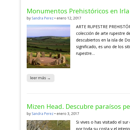
Monumentos Prehistóricos en Irla
by
Sandra Perez
•
enero 12, 2017
ARTE RUPESTRE PREHISTÓR
colección de arte rupestre d
descubiertos en la isla de 
significado, es uno de los s
rupestre…
leer más →
Mizen Head. Descubre paraísos per
by
Sandra Perez
•
enero 3, 2017
Si vives o has visitado el s
por toda su costa y el inter