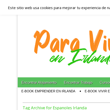
Este sitio web usa cookies para mejorar tu experiencia de n
Españoles en Irl
Irlanda – Aloja
Blog dedicado a los que viven, estudian y trabajan e
Skip to content
Encontrar Alojamiento
Encontrar Trabajo
Cursos
Main menu
E-BOOK EMPRENDER EN IRLANDA
E-BOOK VIVIR 
Sub menu
Tag Archive for Espanoles Irlanda