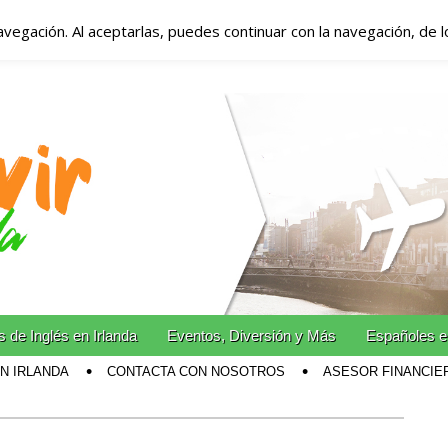
avegación. Al aceptarlas, puedes continuar con la navegación, de 
anda – Vivir en Irla
miento en Irlanda
n Irlanda!
 de Inglés en Irlanda
Eventos, Diversión y Más
Españoles e
EN IRLANDA
CONTACTA CON NOSOTROS
ASESOR FINANCIE