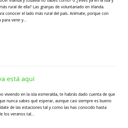
cer Irlanda y todavía no sabes como? o ¿Vives ya en la isla y
más rural de ella? Las granjas de voluntariado en Irlanda.
ra conocer el lado más rural del país. Anímate, porque con
 para venir y…
ya está aquí
po viviendo en la isla esmeralda, te habrás dado cuenta de que
 que nunca sabes qué esperar, aunque casi siempre es bueno
ídate de las estaciones tal y como las has conocido hasta
de los veranos tal…