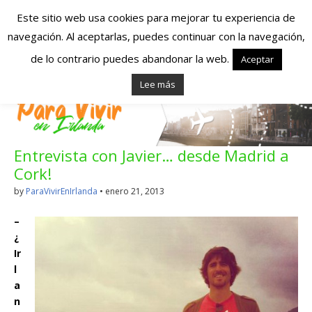
Este sitio web usa cookies para mejorar tu experiencia de
navegación. Al aceptarlas, puedes continuar con la navegación,
Españoles en
de lo contrario puedes abandonar la web.
Aceptar
Lee más
Irlanda – Vivir en
Irlanda – Trabajo
Entrevista con Javier… desde Madrid a
en Irlanda –
Cork!
Alojamiento en
by
ParaVivirEnIrlanda
•
enero 21, 2013
Irlanda
–
¿
Ir
Blog dedicado a los que viven, estudian y trabajan en
l
Irlanda!
a
n