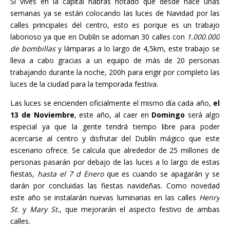
Si vives en la capital habrás notado que desde hace unas
semanas ya se están colocando las luces de Navidad por las
calles principales del centro, esto es porque es un trabajo
laborioso ya que en Dublín se adornan 30 calles con
1.000.000
de bombillas
y lámparas a lo largo de 4,5km, este trabajo se
lleva a cabo gracias a un equipo de más de 20 personas
trabajando durante la noche, 200h para erigir por completo las
luces de la ciudad para la temporada festiva.
Las luces se encienden oficialmente el mismo día cada año,
el
13 de Noviembre
, este año, al caer en
Domingo
será algo
especial ya que la gente tendrá tiempo libre para poder
acercarse al centro y disfrutar del Dublín mágico que este
escenario ofrece. Se calcula que alrededor de 25 millones de
personas pasarán por debajo de las luces a lo largo de estas
fiestas,
hasta el 7 d Enero
que es cuando se apagarán y se
darán por concluidas las fiestas navideñas. Como novedad
este año se instalarán nuevas luminarias en las calles
Henry
St.
y
Mary St.
, que mejorarán el aspecto festivo de ambas
calles.