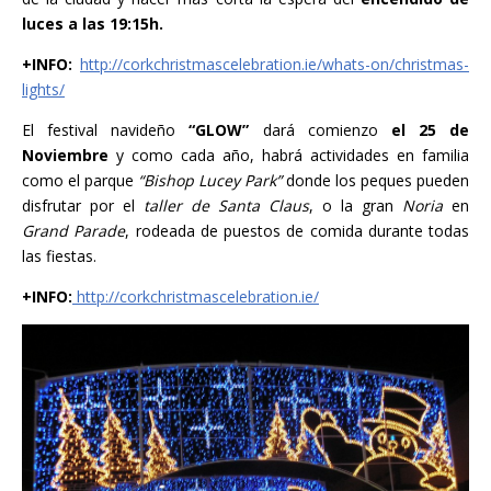
luces a las 19:15h.
+INFO:
http://corkchristmascelebration.ie/whats-on/christmas-
lights/
El festival navideño
“GLOW”
dará comienzo
el 25 de
Noviembre
y como cada año, habrá actividades en familia
como el parque
“Bishop Lucey Park”
donde los peques pueden
disfrutar por el
taller de Santa Claus
, o la gran
Noria
en
Grand Parade
, rodeada de puestos de comida durante todas
las fiestas.
+INFO:
http://corkchristmascelebration.ie/