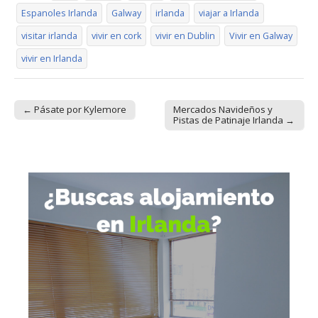
Espanoles Irlanda
Galway
irlanda
viajar a Irlanda
visitar irlanda
vivir en cork
vivir en Dublin
Vivir en Galway
vivir en Irlanda
← Pásate por Kylemore
Mercados Navideños y
Post navigation
Pistas de Patinaje Irlanda →