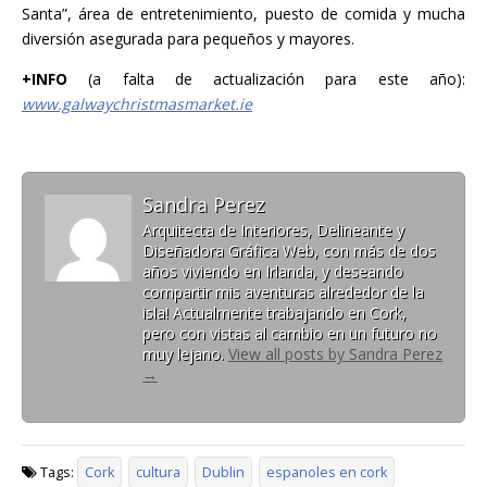
Santa”, área de entretenimiento, puesto de comida y mucha
diversión asegurada para pequeños y mayores.
+INFO
(a falta de actualización para este año):
www.galwaychristmasmarket.ie
Sandra Perez
Arquitecta de Interiores, Delineante y
Diseñadora Gráfica Web, con más de dos
años viviendo en Irlanda, y deseando
compartir mis aventuras alrededor de la
isla! Actualmente trabajando en Cork,
pero con vistas al cambio en un futuro no
muy lejano.
View all posts by Sandra Perez
→
Tags:
Cork
cultura
Dublin
espanoles en cork