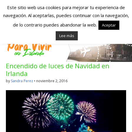
Este sitio web usa cookies para mejorar tu experiencia de
navegación. Al aceptarlas, puedes continuar con la navegación,
Españoles en
de lo contrario puedes abandonar la web.
Aceptar
Lee más
Irlanda – Vivir en
Irlanda – Trabajo
Encendido de luces de Navidad en
en Irlanda –
Irlanda
Alojamiento en
by
Sandra Perez
•
noviembre 2, 2016
Irlanda
Blog dedicado a los que viven, estudian y trabajan en
Irlanda!