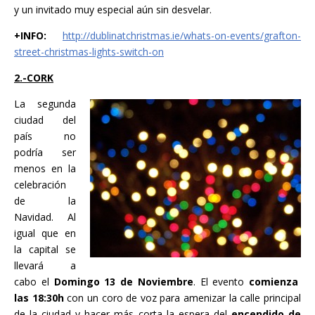
y un invitado muy especial aún sin desvelar.
+INFO:
http://dublinatchristmas.ie/whats-on-events/grafton-
street-christmas-lights-switch-on
2.-CORK
La segunda
ciudad del
país no
podría ser
menos en la
celebración
de la
Navidad. Al
igual que en
la capital se
llevará a
cabo el
Domingo 13 de Noviembre
. El evento
comienza
las 18:30h
con un coro de voz para amenizar la calle principal
de la ciudad y hacer más corta la espera del
encendido de