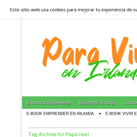
Este sitio web usa cookies para mejorar tu experiencia de n
Españoles en Irl
Irlanda – Aloja
Blog dedicado a los que viven, estudian y trabajan e
Skip to content
Encontrar Alojamiento
Encontrar Trabajo
Cursos
Main menu
E-BOOK EMPRENDER EN IRLANDA
E-BOOK VIVIR 
Sub menu
Tag Archive for Papá noel