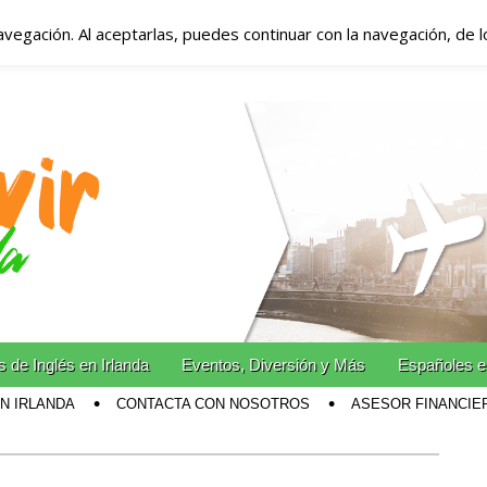
avegación. Al aceptarlas, puedes continuar con la navegación, de 
anda – Vivir en Irla
miento en Irlanda
n Irlanda!
 de Inglés en Irlanda
Eventos, Diversión y Más
Españoles e
EN IRLANDA
CONTACTA CON NOSOTROS
ASESOR FINANCIE