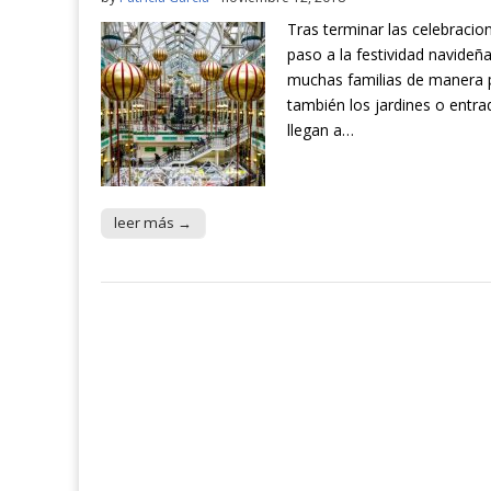
Tras terminar las celebraci
paso a la festividad navideñ
muchas familias de manera pa
también los jardines o entr
llegan a…
leer más →