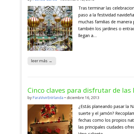
Tras terminar las celebraci
paso a la festividad navideñ
muchas familias de manera pa
también los jardines o entr
llegan a…
leer más →
Cinco claves para disfrutar de las
by
ParaVivirEnIrlanda
•
diciembre 16, 2013
¿Estás planeando pasar la Na
suerte y el jamón? Recopilam
fechas como los propios nat
las principales ciudades ofre
Vino caliente…