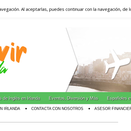
avegación. Al aceptarlas, puedes continuar con la navegación, de 
anda – Vivir en Irla
miento en Irlanda
n Irlanda!
 de Inglés en Irlanda
Eventos, Diversión y Más
Españoles e
EN IRLANDA
CONTACTA CON NOSOTROS
ASESOR FINANCIE