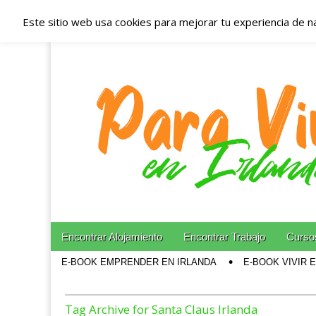
Este sitio web usa cookies para mejorar tu experiencia de n
Españoles en Irl
Irlanda – Aloja
Blog dedicado a los que viven, estudian y trabajan e
Skip to content
Encontrar Alojamiento
Encontrar Trabajo
Cursos
Main menu
E-BOOK EMPRENDER EN IRLANDA
E-BOOK VIVIR 
Sub menu
Tag Archive for Santa Claus Irlanda