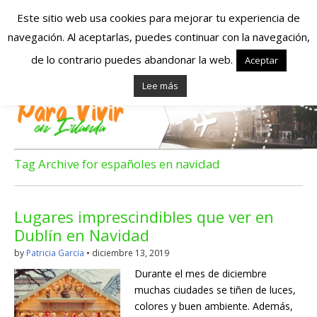
Este sitio web usa cookies para mejorar tu experiencia de
navegación. Al aceptarlas, puedes continuar con la navegación,
Españoles en
de lo contrario puedes abandonar la web.
Aceptar
Lee más
Irlanda – Vivir en
Irlanda – Trabajo
en Irlanda –
Tag Archive for españoles en navidad
Alojamiento en
Lugares imprescindibles que ver en
Irlanda
Dublín en Navidad
by
Patricia Garcia
•
diciembre 13, 2019
Blog dedicado a los que viven, estudian y trabajan en
Durante el mes de diciembre
Irlanda!
muchas ciudades se tiñen de luces,
colores y buen ambiente. Además,