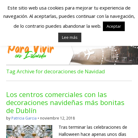
Este sitio web usa cookies para mejorar tu experiencia de
navegación. Al aceptarlas, puedes continuar con la navegación,
Españoles en
de lo contrario puedes abandonar la web.
Aceptar
Lee más
Irlanda – Vivir en
Irlanda – Trabajo
en Irlanda –
Tag Archive for decoraciones de Navidad
Alojamiento en
Los centros comerciales con las
Irlanda
decoraciones navideñas más bonitas
de Dublín
Blog dedicado a los que viven, estudian y trabajan en
by
Patricia Garcia
•
noviembre 12, 2018
Irlanda!
Tras terminar las celebraciones de
Halloween hace apenas unos días