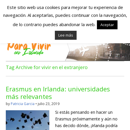
Este sitio web usa cookies para mejorar tu experiencia de
navegación. Al aceptarlas, puedes continuar con la navegación,
Españoles en
de lo contrario puedes abandonar la web.
Aceptar
Lee más
Irlanda – Vivir en
Irlanda – Trabajo
en Irlanda –
Tag Archive for vivir en el extranjero
Alojamiento en
Erasmus en Irlanda: universidades
Irlanda
más relevantes
by
Patricia Garcia
•
julio 23, 2019
Blog dedicado a los que viven, estudian y trabajan en
Si estás pensando en hacer un
Irlanda!
Erasmus próximamente y aún no
has decido dónde, ¡Irlanda podría