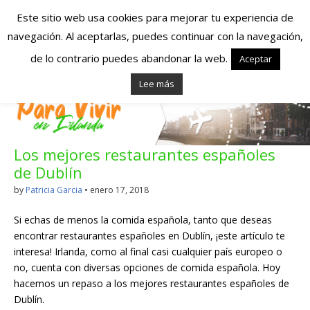
Este sitio web usa cookies para mejorar tu experiencia de
navegación. Al aceptarlas, puedes continuar con la navegación,
Españoles en
de lo contrario puedes abandonar la web.
Aceptar
Lee más
Irlanda – Vivir en
Irlanda – Trabajo
Los mejores restaurantes españoles
en Irlanda –
de Dublín
Alojamiento en
by
Patricia Garcia
•
enero 17, 2018
Irlanda
Si echas de menos la comida española, tanto que deseas
encontrar restaurantes españoles en Dublín, ¡este artículo te
interesa! Irlanda, como al final casi cualquier país europeo o
Blog dedicado a los que viven, estudian y trabajan en
no, cuenta con diversas opciones de comida española. Hoy
Irlanda!
hacemos un repaso a los mejores restaurantes españoles de
Dublín.