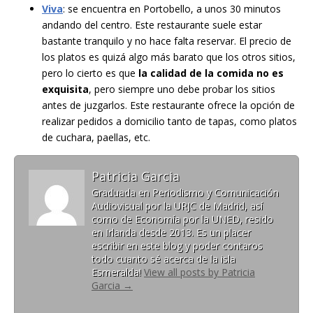
Viva
: se encuentra en Portobello, a unos 30 minutos
andando del centro. Este restaurante suele estar
bastante tranquilo y no hace falta reservar. El precio de
los platos es quizá algo más barato que los otros sitios,
pero lo cierto es que
la calidad de la comida no es
exquisita
, pero siempre uno debe probar los sitios
antes de juzgarlos. Este restaurante ofrece la opción de
realizar pedidos a domicilio tanto de tapas, como platos
de cuchara, paellas, etc.
Patricia Garcia
Graduada en Periodismo y Comunicación
Audiovisual por la URJC de Madrid, así
como de Economía por la UNED, resido
en Irlanda desde 2013. Es un placer
escribir en este blog y poder contaros
todo cuanto sé acerca de la isla
Esmeralda!
View all posts by Patricia
Garcia
→