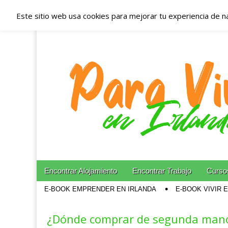
Este sitio web usa cookies para mejorar tu experiencia de n
Españoles en Irl
Irlanda – Aloja
Blog dedicado a los que viven, estudian y trabajan e
Skip to content
Encontrar Alojamiento
Encontrar Trabajo
Cursos
Main menu
E-BOOK EMPRENDER EN IRLANDA
E-BOOK VIVIR 
Sub menu
¿Dónde comprar de segunda mano