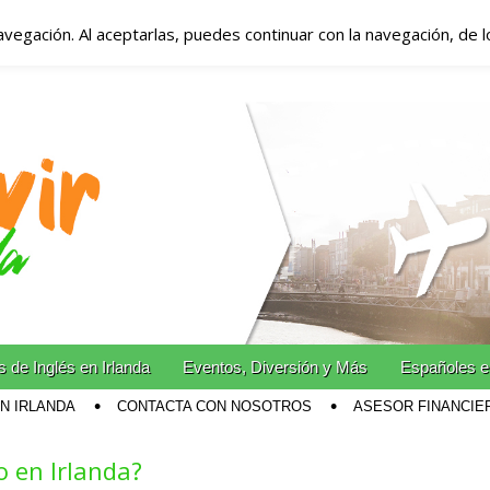
avegación. Al aceptarlas, puedes continuar con la navegación, de 
anda – Vivir en Irla
miento en Irlanda
n Irlanda!
 de Inglés en Irlanda
Eventos, Diversión y Más
Españoles e
EN IRLANDA
CONTACTA CON NOSOTROS
ASESOR FINANCIE
 en Irlanda?