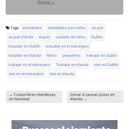
Garcia
→
Tags:
actividades
actividades para niños
au pair
au pair Irlanda
Aupair
cuidado de niños
Dublin
Estudiar en Dublín
estudiar en el extranjero
Estudiar en Irlanda
Niños
pequeños
trabajar en dublin
trabajar en el extranjero
Trabajar en Irlanda
vivir en Dublin
vivir en el extranjero
vivir en Irlanda
← Costumbres irlandesas
Donar a causas justas en
Post navigation
en Navidad
Irlanda →