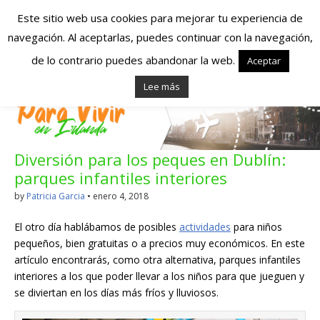
Este sitio web usa cookies para mejorar tu experiencia de
navegación. Al aceptarlas, puedes continuar con la navegación,
Españoles en
de lo contrario puedes abandonar la web.
Aceptar
Lee más
Irlanda – Vivir en
Irlanda – Trabajo
Diversión para los peques en Dublín:
en Irlanda –
parques infantiles interiores
Alojamiento en
by
Patricia Garcia
•
enero 4, 2018
Irlanda
El otro día hablábamos de posibles
actividades
para niños
pequeños, bien gratuitas o a precios muy económicos. En este
artículo encontrarás, como otra alternativa, parques infantiles
Blog dedicado a los que viven, estudian y trabajan en
interiores a los que poder llevar a los niños para que jueguen y
Irlanda!
se diviertan en los días más fríos y lluviosos.