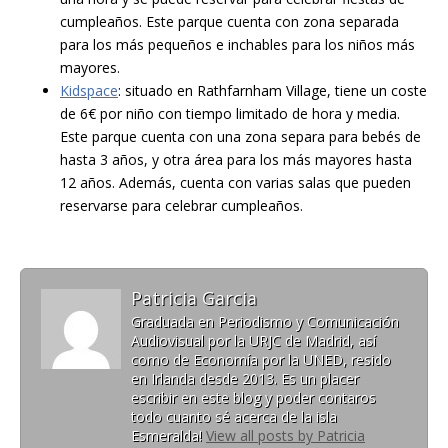
cumpleaños. Este parque cuenta con zona separada
para los más pequeños e inchables para los niños más
mayores.
Kidspace
: situado en Rathfarnham Village, tiene un coste
de 6€ por niño con tiempo limitado de hora y media.
Este parque cuenta con una zona separa para bebés de
hasta 3 años, y otra área para los más mayores hasta
12 años. Además, cuenta con varias salas que pueden
reservarse para celebrar cumpleaños.
Patricia Garcia
Graduada en Periodismo y Comunicación
Audiovisual por la URJC de Madrid, así
como de Economía por la UNED, resido
en Irlanda desde 2013. Es un placer
escribir en este blog y poder contaros
todo cuanto sé acerca de la isla
Esmeralda!
View all posts by Patricia