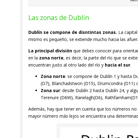
Las zonas de Dublín
Dublín se compone de disntintas zonas.
La capital
mismo es pequeño, se extiende mucho hacia las afuer
La principal división
que debes conocer para orientar
en la
zona norte
, es decir, la parte del río que se ex
encuentran justo al otro lado del río y
hacia el sur
.
Zona norte
: se compone de Dublín 1 y hasta Du
(D7), Blanchadstwon (D15), Drumcondra (D11) o 
Zona sur
: desde Dublín 2 hasta Dublín 24, y al
Terenure (D6W), Ranelagh(D6), Rathfarnham(D16)
Además, hay que tener en cuenta que los números no s
mayor número más lejos se encuentra una determinada