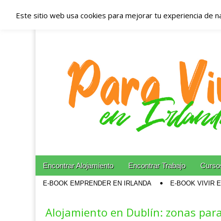
Este sitio web usa cookies para mejorar tu experiencia de n
Españoles en Irl
Irlanda – Aloja
Blog dedicado a los que viven, estudian y trabajan e
Skip to content
Encontrar Alojamiento
Encontrar Trabajo
Cursos
Main menu
E-BOOK EMPRENDER EN IRLANDA
E-BOOK VIVIR 
Sub menu
Alojamiento en Dublín: zonas para