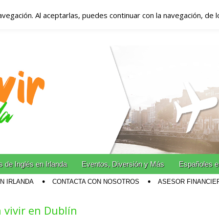
avegación. Al aceptarlas, puedes continuar con la navegación, de 
anda – Vivir en Irla
miento en Irlanda
n Irlanda!
 de Inglés en Irlanda
Eventos, Diversión y Más
Españoles e
EN IRLANDA
CONTACTA CON NOSOTROS
ASESOR FINANCIE
 vivir en Dublín