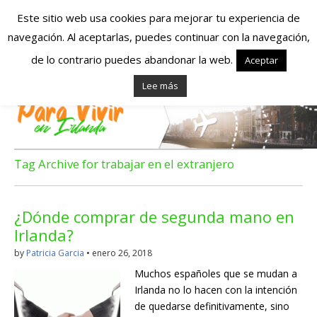
Este sitio web usa cookies para mejorar tu experiencia de
navegación. Al aceptarlas, puedes continuar con la navegación,
Españoles en
de lo contrario puedes abandonar la web.
Aceptar
Lee más
Irlanda – Vivir en
Irlanda – Trabajo
en Irlanda –
Tag Archive for trabajar en el extranjero
Alojamiento en
¿Dónde comprar de segunda mano en
Irlanda
Irlanda?
by
Patricia Garcia
•
enero 26, 2018
Blog dedicado a los que viven, estudian y trabajan en
Muchos españoles que se mudan a
Irlanda!
Irlanda no lo hacen con la intención
de quedarse definitivamente, sino