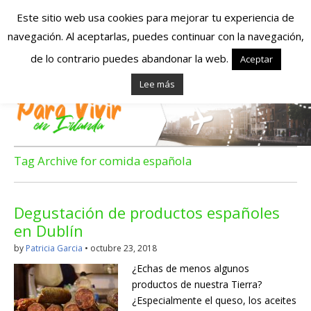
Este sitio web usa cookies para mejorar tu experiencia de
navegación. Al aceptarlas, puedes continuar con la navegación,
Españoles en
de lo contrario puedes abandonar la web.
Aceptar
Lee más
Irlanda – Vivir en
Irlanda – Trabajo
en Irlanda –
Tag Archive for comida española
Alojamiento en
Degustación de productos españoles
Irlanda
en Dublín
by
Patricia Garcia
•
octubre 23, 2018
Blog dedicado a los que viven, estudian y trabajan en
¿Echas de menos algunos
Irlanda!
productos de nuestra Tierra?
¿Especialmente el queso, los aceites