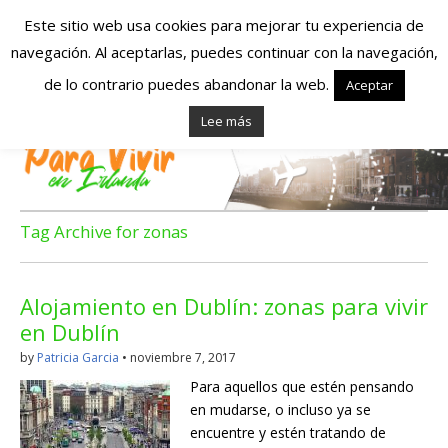
Este sitio web usa cookies para mejorar tu experiencia de
navegación. Al aceptarlas, puedes continuar con la navegación,
Españoles en
de lo contrario puedes abandonar la web.
Aceptar
Lee más
Irlanda – Vivir en
Irlanda – Trabajo
en Irlanda –
Tag Archive for zonas
Alojamiento en
Alojamiento en Dublín: zonas para vivir
Irlanda
en Dublín
by
Patricia Garcia
•
noviembre 7, 2017
Blog dedicado a los que viven, estudian y trabajan en
Para aquellos que estén pensando
Irlanda!
en mudarse, o incluso ya se
encuentre y estén tratando de