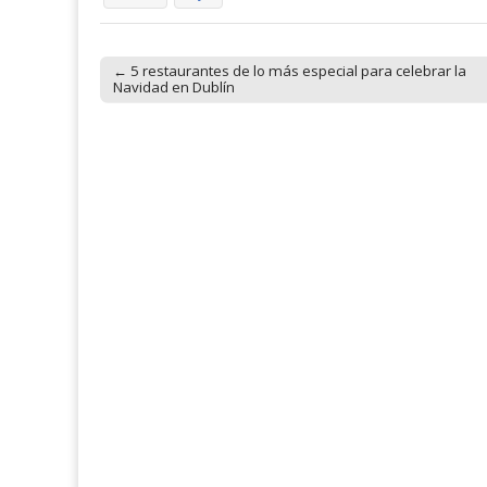
← 5 restaurantes de lo más especial para celebrar la
Post navigation
Navidad en Dublín