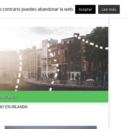
lo contrario puedes abandonar la web.
nda – Trabajo en
Aceptar
Lee más
n Irlanda
RO EN IRLANDA