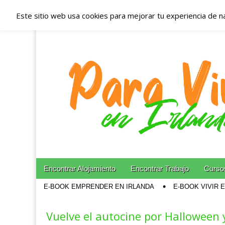
Este sitio web usa cookies para mejorar tu experiencia de n
Españoles en Irl
Irlanda – Aloja
Blog dedicado a los que viven, estudian y trabajan e
Skip to content
Encontrar Alojamiento
Encontrar Trabajo
Cursos
Main menu
E-BOOK EMPRENDER EN IRLANDA
E-BOOK VIVIR 
Sub menu
Vuelve el autocine por Halloween 