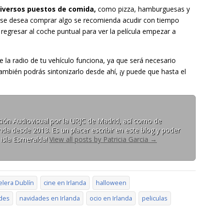
diversos puestos de comida,
como pizza, hamburguesas y
 Si se desea comprar algo se recomienda acudir con tiempo
regresar al coche puntual para ver la película empezar a
e la radio de tu vehículo funciona, ya que será necesario
ambién podrás sintonizarlo desde ahí, ¡y puede que hasta el
ón Audiovisual por la URJC de Madrid, así como de
da desde 2013. Es un placer escribir en este blog y poder
 isla Esmeralda!
View all posts by Patricia Garcia
→
elera Dublín
cine en Irlanda
halloween
des
navidades en Irlanda
ocio en Irlanda
peliculas