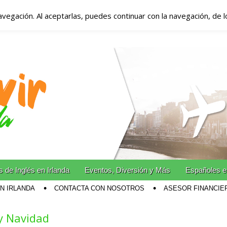
avegación. Al aceptarlas, puedes continuar con la navegación, de 
anda – Vivir en Irla
miento en Irlanda
n Irlanda!
 de Inglés en Irlanda
Eventos, Diversión y Más
Españoles e
EN IRLANDA
CONTACTA CON NOSOTROS
ASESOR FINANCIE
y Navidad