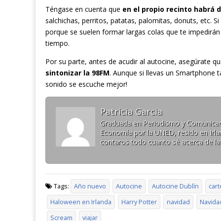
Téngase en cuenta que
en el propio recinto habrá 
salchichas, perritos, patatas, palomitas, donuts, etc.
porque se suelen formar largas colas que te impedirán 
tiempo.
Por su parte, antes de acudir al autocine, asegúrate qu
sintonizar la 98FM
. Aunque si llevas un Smartphone t
sonido se escuche mejor!
Patricia Garcia
Graduada en Periodismo y Comunicaci
Economía por la UNED, resido en Irlan
contaros todo cuanto sé acerca de la
Tags:
Año nuevo
Autocine
Autocine Dublín
cart
Haloween en Irlanda
Harry Potter
navidad
Navida
Scream
viajar