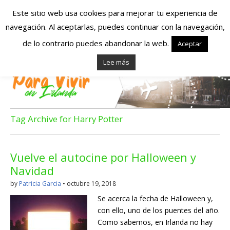
Este sitio web usa cookies para mejorar tu experiencia de
navegación. Al aceptarlas, puedes continuar con la navegación,
Españoles en
de lo contrario puedes abandonar la web.
Aceptar
Lee más
Irlanda – Vivir en
Irlanda – Trabajo
en Irlanda –
Tag Archive for Harry Potter
Alojamiento en
Vuelve el autocine por Halloween y
Irlanda
Navidad
by
Patricia Garcia
•
octubre 19, 2018
Blog dedicado a los que viven, estudian y trabajan en
Se acerca la fecha de Halloween y,
Irlanda!
con ello, uno de los puentes del año.
Como sabemos, en Irlanda no hay