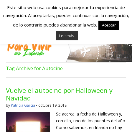
Este sitio web usa cookies para mejorar tu experiencia de
navegación. Al aceptarlas, puedes continuar con la navegación,
Españoles en
de lo contrario puedes abandonar la web.
Aceptar
Lee más
Irlanda – Vivir en
Irlanda – Trabajo
en Irlanda –
Tag Archive for Autocine
Alojamiento en
Vuelve el autocine por Halloween y
Irlanda
Navidad
by
Patricia Garcia
•
octubre 19, 2018
Blog dedicado a los que viven, estudian y trabajan en
Se acerca la fecha de Halloween y,
Irlanda!
con ello, uno de los puentes del año.
Como sabemos, en Irlanda no hay