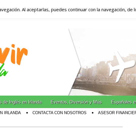
avegación. Al aceptarlas, puedes continuar con la navegación, de 
anda – Vivir en Irla
miento en Irlanda
n Irlanda!
 de Inglés en Irlanda
Eventos, Diversión y Más
Españoles e
EN IRLANDA
CONTACTA CON NOSOTROS
ASESOR FINANCIE