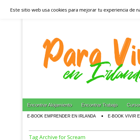
Este sitio web usa cookies para mejorar tu experiencia de n
Españoles en Irl
Irlanda – Aloja
Blog dedicado a los que viven, estudian y trabajan e
Skip to content
Encontrar Alojamiento
Encontrar Trabajo
Cursos
Main menu
E-BOOK EMPRENDER EN IRLANDA
E-BOOK VIVIR 
Sub menu
Tag Archive for Scream