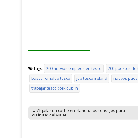
Tags:
200 nuevos empleos en tesco
200 puestos de 
buscar empleo tesco
job tesco ireland
nuevos puest
trabajar tesco cork dublin
← Alquilar un coche en Irlanda: ¡los consejos para
Post navigation
disfrutar del viaje!