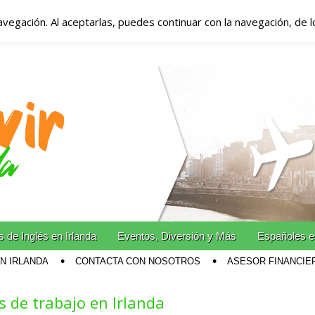
avegación. Al aceptarlas, puedes continuar con la navegación, de 
anda – Vivir en Irla
miento en Irlanda
n Irlanda!
 de Inglés en Irlanda
Eventos, Diversión y Más
Españoles e
EN IRLANDA
CONTACTA CON NOSOTROS
ASESOR FINANCIE
 de trabajo en Irlanda