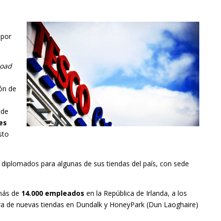
 por
oad
ón de
 de
es
sto
 diplomados para algunas de sus tiendas del país, con sede
 más de
14.000 empleados
en la República de Irlanda, a los
ra de nuevas tiendas en Dundalk y HoneyPark (Dun Laoghaire)