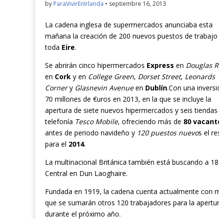
by
ParaVivirEnIrlanda
•
septiembre 16, 2013
La cadena inglesa de supermercados anunciaba esta
mañana la creación de 200 nuevos puestos de trabajo
toda
Eire
.
Se abrirán cinco hipermercados
Express
en
Douglas R
en
Cork
y en
College Green
,
Dorset Street
,
Leonards
Corner
y
Glasnevin Avenue
en
Dublín
.Con una inversi
70 millones de €uros en 2013, en la que se incluye la
apertura de siete nuevos hipermercados y seis tiendas
telefonía
Tesco Mobile
, ofreciendo más de
80 vacant
antes de periodo navideño y
120 puestos nuevo
s el re
para el
2014
.
La multinacional Británica también está buscando a 18
Central en Dun Laoghaire.
Fundada en 1919, la cadena cuenta actualmente con
que se sumarán otros 120 trabajadores para la apertu
durante el próximo año.