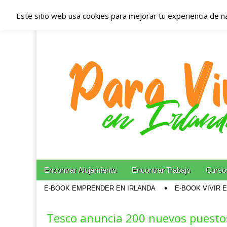
Este sitio web usa cookies para mejorar tu experiencia de n
Españoles en Irl
Irlanda – Aloja
Blog dedicado a los que viven, estudian y trabajan e
Skip to content
Encontrar Alojamiento
Encontrar Trabajo
Cursos
Main menu
E-BOOK EMPRENDER EN IRLANDA
E-BOOK VIVIR 
Sub menu
Tesco anuncia 200 nuevos puestos