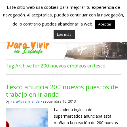
Este sitio web usa cookies para mejorar tu experiencia de
navegación. Al aceptarlas, puedes continuar con la navegación,
Españoles en
de lo contrario puedes abandonar la web.
Aceptar
Lee más
Irlanda – Vivir en
Irlanda – Trabajo
en Irlanda –
Tag Archive for 200 nuevos empleos en tesco
Alojamiento en
Tesco anuncia 200 nuevos puestos de
Irlanda
trabajo en Irlanda
by
ParaVivirEnIrlanda
•
septiembre 16, 2013
Blog dedicado a los que viven, estudian y trabajan en
La cadena inglesa de
Irlanda!
supermercados anunciaba esta
mañana la creación de 200 nuevos