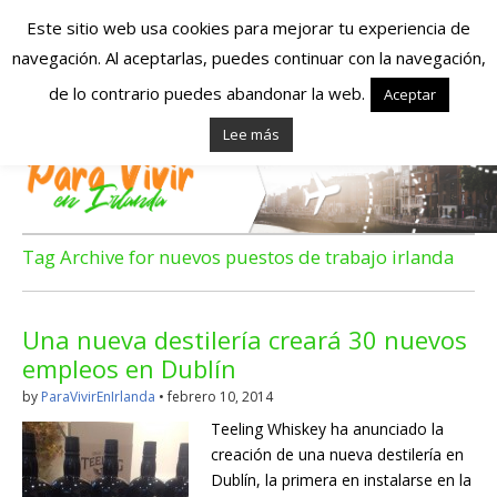
Este sitio web usa cookies para mejorar tu experiencia de
navegación. Al aceptarlas, puedes continuar con la navegación,
Españoles en
de lo contrario puedes abandonar la web.
Aceptar
Lee más
Irlanda – Vivir en
Irlanda – Trabajo
en Irlanda –
Tag Archive for nuevos puestos de trabajo irlanda
Alojamiento en
Una nueva destilería creará 30 nuevos
Irlanda
empleos en Dublín
by
ParaVivirEnIrlanda
•
febrero 10, 2014
Blog dedicado a los que viven, estudian y trabajan en
Teeling Whiskey ha anunciado la
Irlanda!
creación de una nueva destilería en
Dublín, la primera en instalarse en la