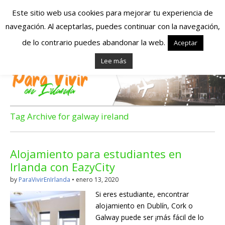
Este sitio web usa cookies para mejorar tu experiencia de
navegación. Al aceptarlas, puedes continuar con la navegación,
Españoles en
de lo contrario puedes abandonar la web.
Aceptar
Lee más
Irlanda – Vivir en
Irlanda – Trabajo
en Irlanda –
Tag Archive for galway ireland
Alojamiento en
Alojamiento para estudiantes en
Irlanda
Irlanda con EazyCity
by
ParaVivirEnIrlanda
•
enero 13, 2020
Blog dedicado a los que viven, estudian y trabajan en
Si eres estudiante, encontrar
Irlanda!
alojamiento en Dublín, Cork o
Galway puede ser ¡más fácil de lo