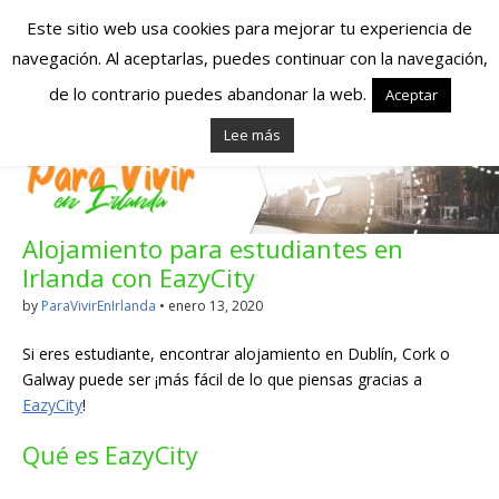
Este sitio web usa cookies para mejorar tu experiencia de
navegación. Al aceptarlas, puedes continuar con la navegación,
Españoles en
de lo contrario puedes abandonar la web.
Aceptar
Lee más
Irlanda – Vivir en
Irlanda – Trabajo
Alojamiento para estudiantes en
en Irlanda –
Irlanda con EazyCity
Alojamiento en
by
ParaVivirEnIrlanda
•
enero 13, 2020
Irlanda
Si eres estudiante, encontrar alojamiento en Dublín, Cork o
Galway puede ser ¡más fácil de lo que piensas gracias a
EazyCity
!
Blog dedicado a los que viven, estudian y trabajan en
Irlanda!
Qué es EazyCity