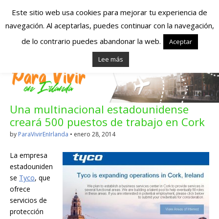
Este sitio web usa cookies para mejorar tu experiencia de
navegación. Al aceptarlas, puedes continuar con la navegación,
Españoles en
de lo contrario puedes abandonar la web.
Aceptar
Lee más
Irlanda – Vivir en
Irlanda – Trabajo
Una multinacional estadounidense
en Irlanda –
creará 500 puestos de trabajo en Cork
Alojamiento en
by
ParaVivirEnIrlanda
•
enero 28, 2014
Irlanda
La empresa
estadouniden
se
Tyco
, que
Blog dedicado a los que viven, estudian y trabajan en
ofrece
Irlanda!
servicios de
protección