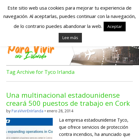
Este sitio web usa cookies para mejorar tu experiencia de
navegación. Al aceptarlas, puedes continuar con la navegación,
Españoles en
de lo contrario puedes abandonar la web.
Aceptar
Lee más
Irlanda – Vivir en
Irlanda – Trabajo
en Irlanda –
Tag Archive for Tyco Irlanda
Alojamiento en
Una multinacional estadounidense
Irlanda
creará 500 puestos de trabajo en Cork
by
ParaVivirEnIrlanda
•
enero 28, 2014
Blog dedicado a los que viven, estudian y trabajan en
La empresa estadounidense Tyco,
Irlanda!
que ofrece servicios de protección
contra incendios, ha anunciado que