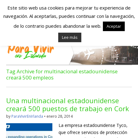
Este sitio web usa cookies para mejorar tu experiencia de
navegación. Al aceptarlas, puedes continuar con la navegación,
Españoles en
de lo contrario puedes abandonar la web.
Aceptar
Lee más
Irlanda – Vivir en
Irlanda – Trabajo
en Irlanda –
Tag Archive for multinacional estadounidense
creará 500 empleos
Alojamiento en
Irlanda
Una multinacional estadounidense
creará 500 puestos de trabajo en Cork
by
ParaVivirEnIrlanda
•
enero 28, 2014
Blog dedicado a los que viven, estudian y trabajan en
Irlanda!
La empresa estadounidense Tyco,
que ofrece servicios de protección