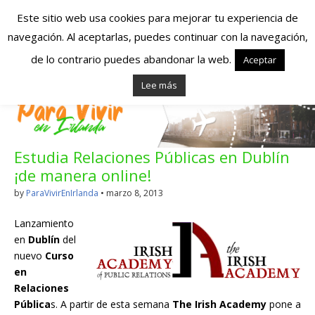
Este sitio web usa cookies para mejorar tu experiencia de
navegación. Al aceptarlas, puedes continuar con la navegación,
Españoles en
de lo contrario puedes abandonar la web.
Aceptar
Lee más
Irlanda – Vivir en
Irlanda – Trabajo
Estudia Relaciones Públicas en Dublín
en Irlanda –
¡de manera online!
Alojamiento en
by
ParaVivirEnIrlanda
•
marzo 8, 2013
Irlanda
Lanzamiento
en
Dublín
del
nuevo
Curso
Blog dedicado a los que viven, estudian y trabajan en
en
Irlanda!
Relaciones
Pública
s. A partir de esta semana
The Irish Academy
pone a