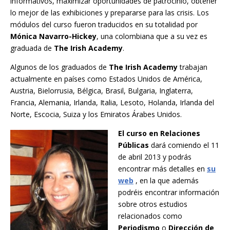
informativos, maximizar oportunidades de patrocinio, obtener
lo mejor de las exhibiciones y prepararse para las crisis. Los
módulos del curso fueron traducidos en su totalidad por
Mónica Navarro-Hickey
, una colombiana que a su vez es
graduada de
The Irish Academy
.
Algunos de los graduados de
The Irish Academy
trabajan
actualmente en países como Estados Unidos de América,
Austria, Bielorrusia, Bélgica, Brasil, Bulgaria, Inglaterra,
Francia, Alemania, Irlanda, Italia, Lesoto, Holanda, Irlanda del
Norte, Escocia, Suiza y los Emiratos Árabes Unidos.
El curso en Relaciones
Públicas
dará comiendo el 11
de abril 2013 y podrás
encontrar más detalles en
su
web
, en la que además
podréis encontrar información
sobre otros estudios
relacionados como
Periodismo
o
Dirección de