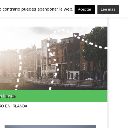
lo contrario puedes abandonar la web.
nda – Trabajo en
Aceptar
Lee más
n Irlanda
RO EN IRLANDA