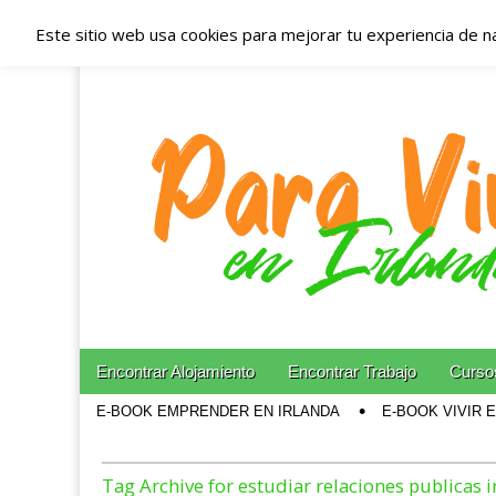
Este sitio web usa cookies para mejorar tu experiencia de n
Españoles en Irl
Irlanda – Aloja
Blog dedicado a los que viven, estudian y trabajan e
Skip to content
Encontrar Alojamiento
Encontrar Trabajo
Cursos
Main menu
E-BOOK EMPRENDER EN IRLANDA
E-BOOK VIVIR 
Sub menu
Tag Archive for estudiar relaciones publicas 