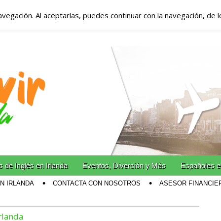
avegación. Al aceptarlas, puedes continuar con la navegación, de 
anda – Vivir en Irla
miento en Irlanda
n Irlanda!
 de Inglés en Irlanda
Eventos, Diversión y Más
Españoles e
EN IRLANDA
CONTACTA CON NOSOTROS
ASESOR FINANCIE
irlanda