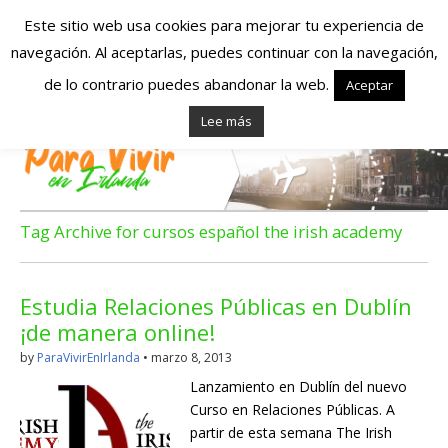
Este sitio web usa cookies para mejorar tu experiencia de
navegación. Al aceptarlas, puedes continuar con la navegación,
Españoles en
de lo contrario puedes abandonar la web.
Aceptar
Lee más
Irlanda – Vivir en
Irlanda – Trabajo
en Irlanda –
Tag Archive for cursos español the irish academy
Alojamiento en
Estudia Relaciones Públicas en Dublín
Irlanda
¡de manera online!
by
ParaVivirEnIrlanda
•
marzo 8, 2013
Blog dedicado a los que viven, estudian y trabajan en
Lanzamiento en Dublín del nuevo
Irlanda!
Curso en Relaciones Públicas. A
partir de esta semana The Irish