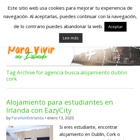
Este sitio web usa cookies para mejorar tu experiencia de
navegación. Al aceptarlas, puedes continuar con la navegación,
Españoles en
de lo contrario puedes abandonar la web.
Aceptar
Lee más
Irlanda – Vivir en
Irlanda – Trabajo
en Irlanda –
Tag Archive for agencia busca alojamiento dublin
cork
Alojamiento en
Irlanda
Alojamiento para estudiantes en
Irlanda con EazyCity
by
ParaVivirEnIrlanda
•
enero 13, 2020
Blog dedicado a los que viven, estudian y trabajan en
Irlanda!
Si eres estudiante, encontrar
alojamiento en Dublín, Cork o