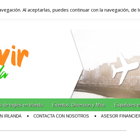
avegación. Al aceptarlas, puedes continuar con la navegación, de 
anda – Vivir en Irla
miento en Irlanda
n Irlanda!
 de Inglés en Irlanda
Eventos, Diversión y Más
Españoles e
EN IRLANDA
CONTACTA CON NOSOTROS
ASESOR FINANCIE