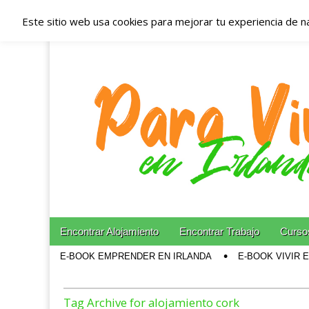
Este sitio web usa cookies para mejorar tu experiencia de n
Españoles en Irl
Irlanda – Aloja
Blog dedicado a los que viven, estudian y trabajan e
Skip to content
Encontrar Alojamiento
Encontrar Trabajo
Cursos
Main menu
E-BOOK EMPRENDER EN IRLANDA
E-BOOK VIVIR 
Sub menu
Tag Archive for alojamiento cork