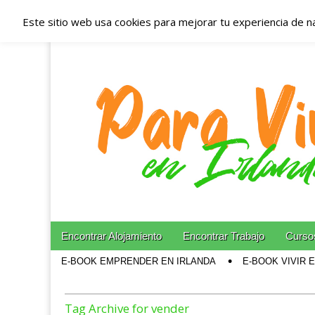
Este sitio web usa cookies para mejorar tu experiencia de n
Españoles en Irl
Irlanda – Aloja
Blog dedicado a los que viven, estudian y trabajan e
Skip to content
Encontrar Alojamiento
Encontrar Trabajo
Cursos
Main menu
E-BOOK EMPRENDER EN IRLANDA
E-BOOK VIVIR 
Sub menu
Tag Archive for vender