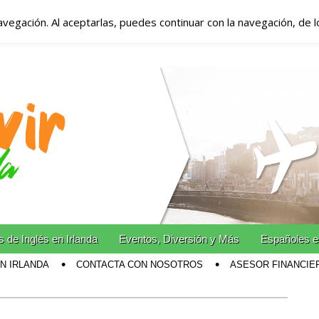
avegación. Al aceptarlas, puedes continuar con la navegación, de 
anda – Vivir en Irla
miento en Irlanda
n Irlanda!
 de Inglés en Irlanda
Eventos, Diversión y Más
Españoles e
EN IRLANDA
CONTACTA CON NOSOTROS
ASESOR FINANCIE