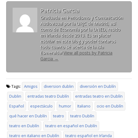
Patricia Garcia
Graduada en Periodismo y Comunicación
Audiovisual por la URJC de Madrid, así
como de Economía por la UNED, resido
en Irlanda desde 2013. Es un placer
escribir en este blog y poder contaros
todo cuanto sé acerca de la isla
Esmeralda!
View all posts by Patricia
Garcia
→
Tags:
Amigos
diversion dublin
diversión en Dublín
Dublin
entradas teatro Dublín
entradas teatro en Dublín
Español
espectáculo
humor
Italiano
ocio en Dublín
qué hacer en Dublín
teatro
teatro Dublín
teatro en Dublín
teatro en español en Dublín
teatro en italiano en Dublín
teatro español en Irlanda