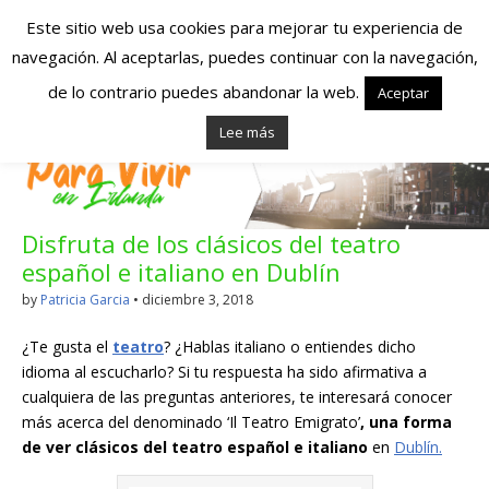
Este sitio web usa cookies para mejorar tu experiencia de
navegación. Al aceptarlas, puedes continuar con la navegación,
Españoles en
de lo contrario puedes abandonar la web.
Aceptar
Lee más
Irlanda – Vivir en
Irlanda – Trabajo
Disfruta de los clásicos del teatro
en Irlanda –
español e italiano en Dublín
Alojamiento en
by
Patricia Garcia
•
diciembre 3, 2018
Irlanda
¿Te gusta el
teatro
? ¿Hablas italiano o entiendes dicho
idioma al escucharlo? Si tu respuesta ha sido afirmativa a
cualquiera de las preguntas anteriores, te interesará conocer
Blog dedicado a los que viven, estudian y trabajan en
más acerca del denominado ‘Il Teatro Emigrato’
, una forma
Irlanda!
de ver clásicos del teatro español e italiano
en
Dublín.