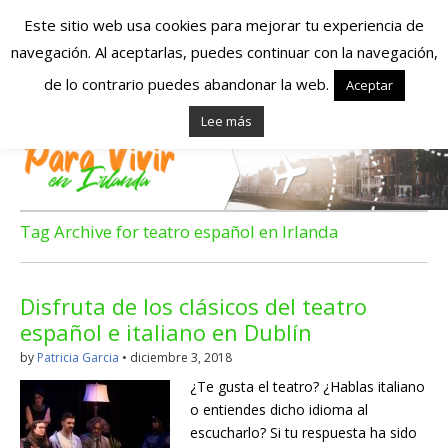
Este sitio web usa cookies para mejorar tu experiencia de
navegación. Al aceptarlas, puedes continuar con la navegación,
Españoles en
de lo contrario puedes abandonar la web.
Aceptar
Lee más
Irlanda – Vivir en
Irlanda – Trabajo
en Irlanda –
Tag Archive for teatro español en Irlanda
Alojamiento en
Disfruta de los clásicos del teatro
Irlanda
español e italiano en Dublín
by
Patricia Garcia
•
diciembre 3, 2018
Blog dedicado a los que viven, estudian y trabajan en
¿Te gusta el teatro? ¿Hablas italiano
Irlanda!
o entiendes dicho idioma al
escucharlo? Si tu respuesta ha sido