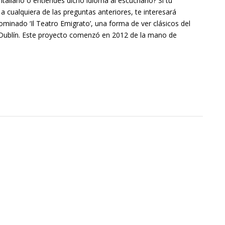
italiano o entiendes dicho idioma al escucharlo? Si tu
a cualquiera de las preguntas anteriores, te interesará
minado ‘Il Teatro Emigrato’, una forma de ver clásicos del
n Dublín. Este proyecto comenzó en 2012 de la mano de