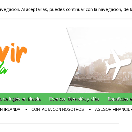
avegación. Al aceptarlas, puedes continuar con la navegación, de 
anda – Vivir en Irla
miento en Irlanda
n Irlanda!
 de Inglés en Irlanda
Eventos, Diversión y Más
Españoles e
EN IRLANDA
CONTACTA CON NOSOTROS
ASESOR FINANCIE