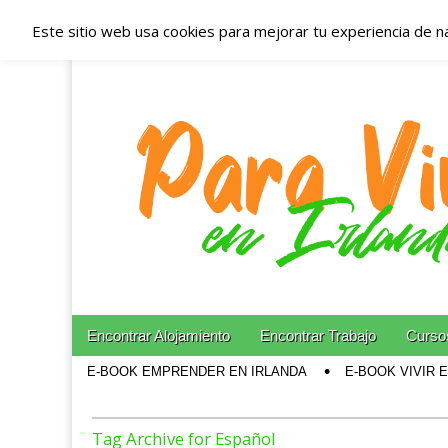
Este sitio web usa cookies para mejorar tu experiencia de n
Españoles en Irl
Irlanda – Aloja
Blog dedicado a los que viven, estudian y trabajan e
Skip to content
Encontrar Alojamiento
Encontrar Trabajo
Cursos
Main menu
E-BOOK EMPRENDER EN IRLANDA
E-BOOK VIVIR 
Sub menu
Tag Archive for Español