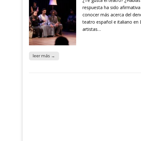
¿Te gusta el teatro? ¿Hablas 
respuesta ha sido afirmativa 
conocer más acerca del deno
teatro español e italiano e
artistas…
leer más →