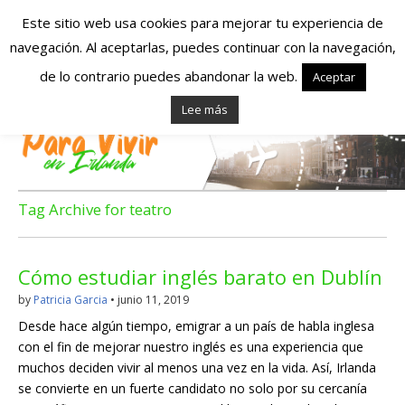
Este sitio web usa cookies para mejorar tu experiencia de
navegación. Al aceptarlas, puedes continuar con la navegación,
Españoles en
de lo contrario puedes abandonar la web.
Aceptar
Lee más
Irlanda – Vivir en
Irlanda – Trabajo
en Irlanda –
Tag Archive for teatro
Alojamiento en
Cómo estudiar inglés barato en Dublín
Irlanda
by
Patricia Garcia
•
junio 11, 2019
Desde hace algún tiempo, emigrar a un país de habla inglesa
Blog dedicado a los que viven, estudian y trabajan en
con el fin de mejorar nuestro inglés es una experiencia que
Irlanda!
muchos deciden vivir al menos una vez en la vida. Así, Irlanda
se convierte en un fuerte candidato no solo por su cercanía