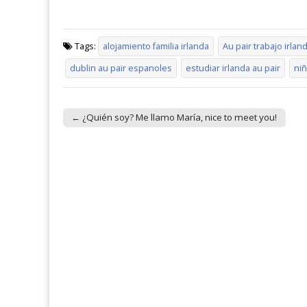
Tags:
alojamiento familia irlanda
Au pair trabajo irlan
dublin au pair espanoles
estudiar irlanda au pair
niñ
← ¿Quién soy? Me llamo María, nice to meet you!
Post navigation