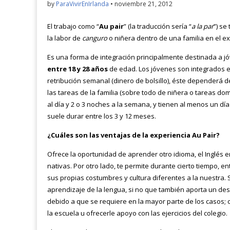
by
ParaVivirEnIrlanda
•
noviembre 21, 2012
El trabajo como “
Au pair
” (la traducción sería “
a la par
”) se
la labor de
canguro
o niñera dentro de una familia en el ex
Es una forma de integración principalmente destinada a j
entre 18 y 28 años
de edad. Los jóvenes son integrados en 
retribución semanal (dinero de bolsillo), éste dependerá de
las tareas de la familia (sobre todo de niñera o tareas do
al día y 2 o 3 noches a la semana, y tienen al menos un d
suele durar entre los 3 y 12 meses.
¿Cuáles son las ventajas de la experiencia Au Pair?
Ofrece la oportunidad de aprender otro idioma, el Inglés 
nativas. Por otro lado, te permite durante cierto tiempo, en
sus propias costumbres y cultura diferentes a la nuestra. S
aprendizaje de la lengua, si no que también aporta un desa
debido a que se requiere en la mayor parte de los casos; 
la escuela u ofrecerle apoyo con las ejercicios del colegio.