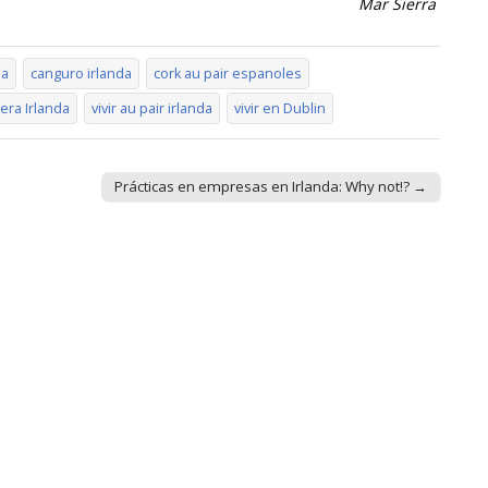
Mar Sierra
da
canguro irlanda
cork au pair espanoles
era Irlanda
vivir au pair irlanda
vivir en Dublin
Prácticas en empresas en Irlanda: Why not!? →