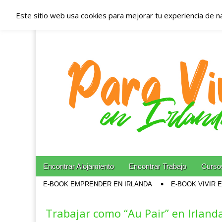
Este sitio web usa cookies para mejorar tu experiencia de n
Españoles en Irl
Irlanda – Aloja
Blog dedicado a los que viven, estudian y trabajan e
Skip to content
Encontrar Alojamiento
Encontrar Trabajo
Cursos
Main menu
E-BOOK EMPRENDER EN IRLANDA
E-BOOK VIVIR 
Sub menu
Trabajar como “Au Pair” en Irlanda