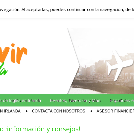
avegación. Al aceptarlas, puedes continuar con la navegación, de 
anda – Vivir en Irla
miento en Irlanda
n Irlanda!
 de Inglés en Irlanda
Eventos, Diversión y Más
Españoles e
EN IRLANDA
CONTACTA CON NOSOTROS
ASESOR FINANCIE
: ¡información y consejos!