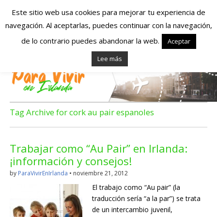
Este sitio web usa cookies para mejorar tu experiencia de
navegación. Al aceptarlas, puedes continuar con la navegación,
Españoles en
de lo contrario puedes abandonar la web.
Aceptar
Lee más
Irlanda – Vivir en
Irlanda – Trabajo
en Irlanda –
Tag Archive for cork au pair espanoles
Alojamiento en
Trabajar como “Au Pair” en Irlanda:
Irlanda
¡información y consejos!
by
ParaVivirEnIrlanda
•
noviembre 21, 2012
Blog dedicado a los que viven, estudian y trabajan en
El trabajo como “Au pair” (la
Irlanda!
traducción sería “a la par”) se trata
de un intercambio juvenil,