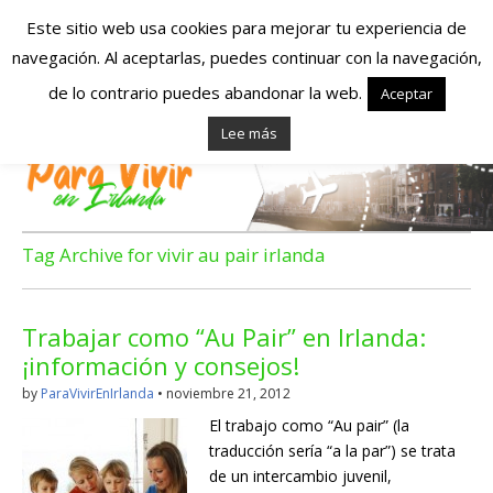
Este sitio web usa cookies para mejorar tu experiencia de
navegación. Al aceptarlas, puedes continuar con la navegación,
Españoles en
de lo contrario puedes abandonar la web.
Aceptar
Lee más
Irlanda – Vivir en
Irlanda – Trabajo
en Irlanda –
Tag Archive for vivir au pair irlanda
Alojamiento en
Trabajar como “Au Pair” en Irlanda:
Irlanda
¡información y consejos!
by
ParaVivirEnIrlanda
•
noviembre 21, 2012
Blog dedicado a los que viven, estudian y trabajan en
El trabajo como “Au pair” (la
Irlanda!
traducción sería “a la par”) se trata
de un intercambio juvenil,