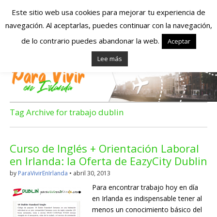
Este sitio web usa cookies para mejorar tu experiencia de
navegación. Al aceptarlas, puedes continuar con la navegación,
Españoles en
de lo contrario puedes abandonar la web.
Aceptar
Lee más
Irlanda – Vivir en
Irlanda – Trabajo
en Irlanda –
Tag Archive for trabajo dublin
Alojamiento en
Curso de Inglés + Orientación Laboral
Irlanda
en Irlanda: la Oferta de EazyCity Dublin
by
ParaVivirEnIrlanda
•
abril 30, 2013
Blog dedicado a los que viven, estudian y trabajan en
Para encontrar trabajo hoy en día
Irlanda!
en Irlanda es indispensable tener al
menos un conocimiento básico del