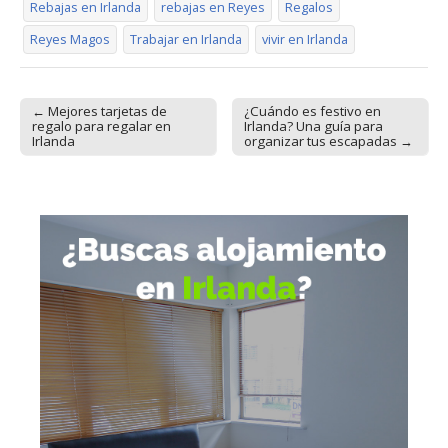
Rebajas en Irlanda
rebajas en Reyes
Regalos
Reyes Magos
Trabajar en Irlanda
vivir en Irlanda
← Mejores tarjetas de
¿Cuándo es festivo en
Post navigation
regalo para regalar en
Irlanda? Una guía para
Irlanda
organizar tus escapadas →