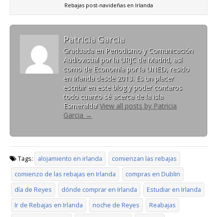
Rebajas post-navideñas en Irlanda
Patricia Garcia
Graduada en Periodismo y Comunicación
Audiovisual por la URJC de Madrid, así
como de Economía por la UNED, resido
en Irlanda desde 2013. Es un placer
escribir en este blog y poder contaros
todo cuanto sé acerca de la isla
Esmeralda!
View all posts by Patricia
Garcia
→
Tags:
alojamiento en irlanda
comienzan las rebajas
comienzo de las rebajas en Irlanda
compras en Dublin
día de Reyes
dónde comprar en Irlanda
Estudiar en Irlanda
Ir de Rebajas en Irlanda
noche de Reyes
Reabajas