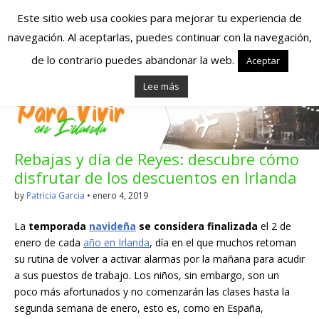
Este sitio web usa cookies para mejorar tu experiencia de
navegación. Al aceptarlas, puedes continuar con la navegación,
Españoles en
de lo contrario puedes abandonar la web.
Aceptar
Lee más
Irlanda – Vivir en
Irlanda – Trabajo
Rebajas y día de Reyes: descubre cómo
en Irlanda –
disfrutar de los descuentos en Irlanda
Alojamiento en
by
Patricia Garcia
•
enero 4, 2019
Irlanda
La
temporada
navideña
se considera finalizada
el 2 de
enero de cada
año en Irlanda
, día en el que muchos retoman
su rutina de volver a activar alarmas por la mañana para acudir
Blog dedicado a los que viven, estudian y trabajan en
a sus puestos de trabajo. Los niños, sin embargo, son un
Irlanda!
poco más afortunados y no comenzarán las clases hasta la
segunda semana de enero, esto es, como en España,