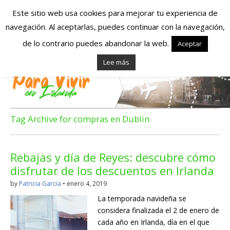
Este sitio web usa cookies para mejorar tu experiencia de
navegación. Al aceptarlas, puedes continuar con la navegación,
Españoles en
de lo contrario puedes abandonar la web.
Aceptar
Lee más
Irlanda – Vivir en
Irlanda – Trabajo
en Irlanda –
Tag Archive for compras en Dublin
Alojamiento en
Rebajas y día de Reyes: descubre cómo
Irlanda
disfrutar de los descuentos en Irlanda
by
Patricia Garcia
•
enero 4, 2019
Blog dedicado a los que viven, estudian y trabajan en
La temporada navideña se
Irlanda!
considera finalizada el 2 de enero de
cada año en Irlanda, día en el que