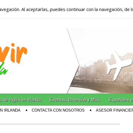
avegación. Al aceptarlas, puedes continuar con la navegación, de 
anda – Vivir en Irla
miento en Irlanda
n Irlanda!
 de Inglés en Irlanda
Eventos, Diversión y Más
Españoles e
EN IRLANDA
CONTACTA CON NOSOTROS
ASESOR FINANCIE