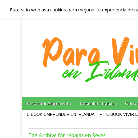
Este sitio web usa cookies para mejorar tu experiencia de n
Españoles en Irl
Irlanda – Aloja
Blog dedicado a los que viven, estudian y trabajan e
Skip to content
Encontrar Alojamiento
Encontrar Trabajo
Cursos
Main menu
E-BOOK EMPRENDER EN IRLANDA
E-BOOK VIVIR 
Sub menu
Tag Archive for rebajas en Reyes