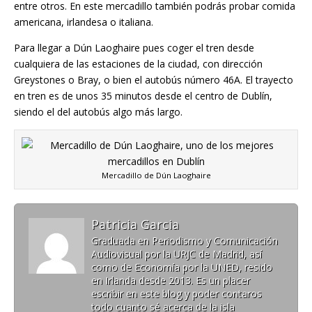
entre otros. En este mercadillo también podrás probar comida
americana, irlandesa o italiana.
Para llegar a Dún Laoghaire pues coger el tren desde
cualquiera de las estaciones de la ciudad, con dirección
Greystones o Bray, o bien el autobús número 46A. El trayecto
en tren es de unos 35 minutos desde el centro de Dublín,
siendo el del autobús algo más largo.
Mercadillo de Dún Laoghaire
Patricia Garcia
Graduada en Periodismo y Comunicación
Audiovisual por la URJC de Madrid, así
como de Economía por la UNED, resido
en Irlanda desde 2013. Es un placer
escribir en este blog y poder contaros
todo cuanto sé acerca de la isla