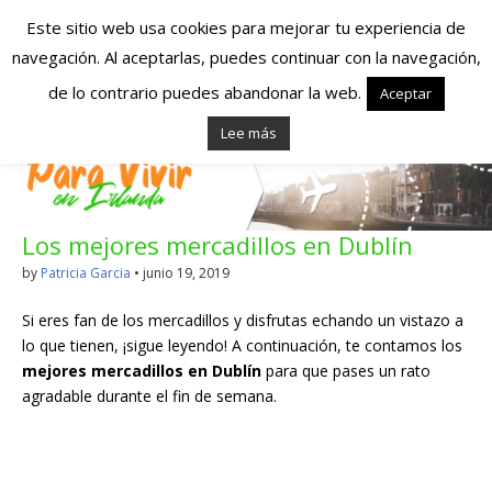
Este sitio web usa cookies para mejorar tu experiencia de
navegación. Al aceptarlas, puedes continuar con la navegación,
Españoles en
de lo contrario puedes abandonar la web.
Aceptar
Lee más
Irlanda – Vivir en
Irlanda – Trabajo
Los mejores mercadillos en Dublín
en Irlanda –
by
Patricia Garcia
•
junio 19, 2019
Alojamiento en
Si eres fan de los mercadillos y disfrutas echando un vistazo a
Irlanda
lo que tienen, ¡sigue leyendo! A continuación, te contamos los
mejores mercadillos en Dublín
para que pases un rato
agradable durante el fin de semana.
Blog dedicado a los que viven, estudian y trabajan en
Irlanda!