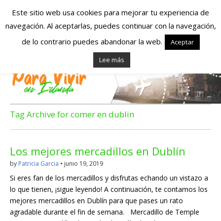
Este sitio web usa cookies para mejorar tu experiencia de
navegación. Al aceptarlas, puedes continuar con la navegación,
Españoles en
de lo contrario puedes abandonar la web.
Aceptar
Lee más
Irlanda – Vivir en
Irlanda – Trabajo
en Irlanda –
Tag Archive for comer en dublin
Alojamiento en
Los mejores mercadillos en Dublín
Irlanda
by
Patricia Garcia
•
junio 19, 2019
Si eres fan de los mercadillos y disfrutas echando un vistazo a
Blog dedicado a los que viven, estudian y trabajan en
lo que tienen, ¡sigue leyendo! A continuación, te contamos los
Irlanda!
mejores mercadillos en Dublín para que pases un rato
agradable durante el fin de semana. Mercadillo de Temple